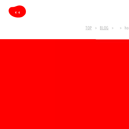
TOP
BLOG
ho