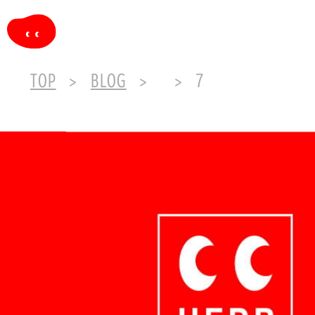
TOP
BLOG
7