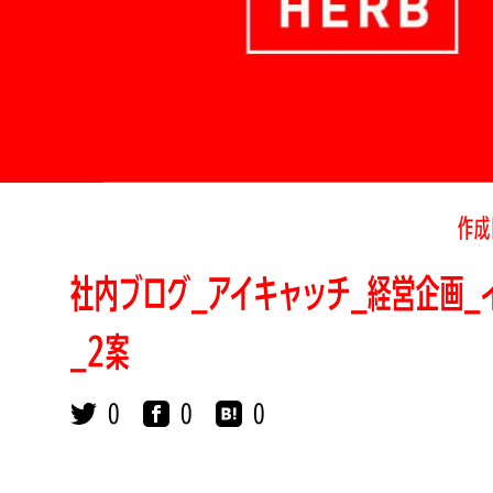
作成
社内ブログ_アイキャッチ_経営企画_
_2案
0
0
0