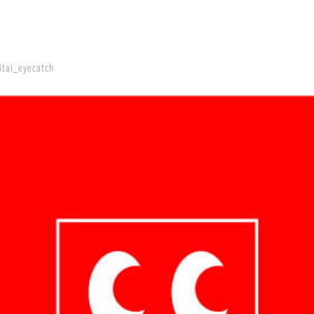
itai_eyecatch