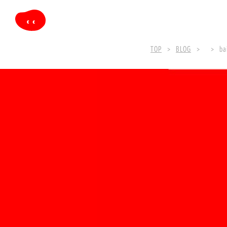
TOP
BLOG
ba