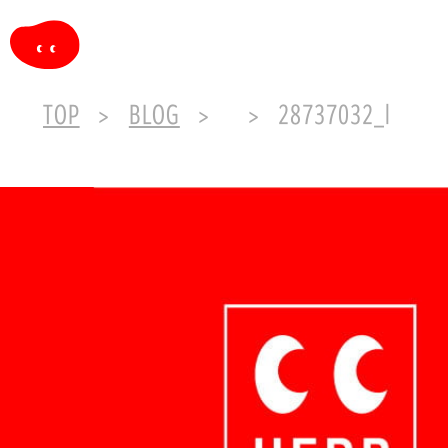
TOP
BLOG
28737032_l