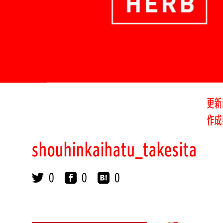
更新
作成
shouhinkaihatu_takesita
0
0
0