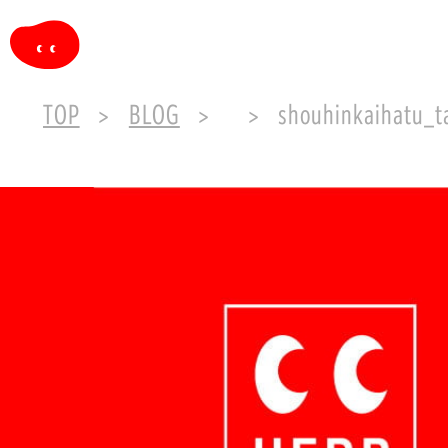
TOP
BLOG
shouhinkaihatu_t