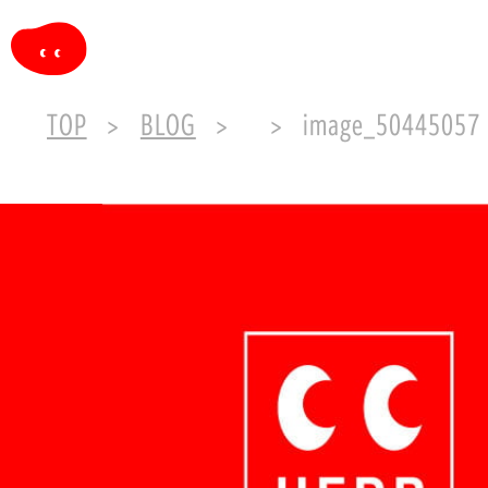
TOP
BLOG
image_50445057