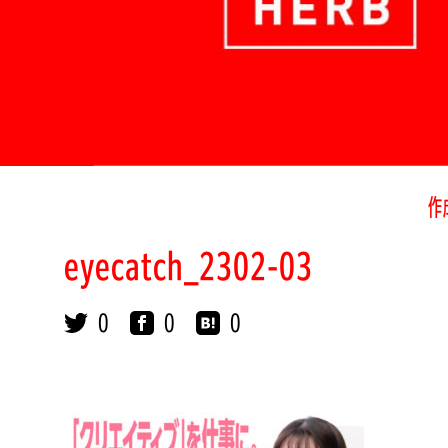
作
eyecatch_2302-03
0
0
0