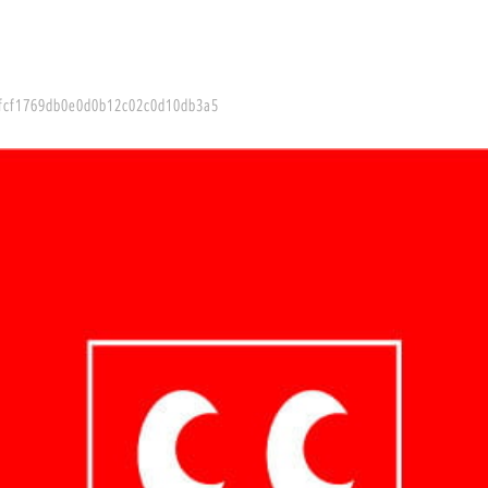
fcf1769db0e0d0b12c02c0d10db3a5