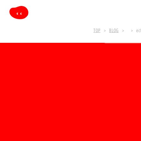
TOP
BLOG
ec