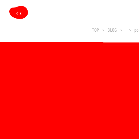
TOP
BLOG
pc