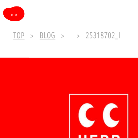
TOP
BLOG
25318702_l