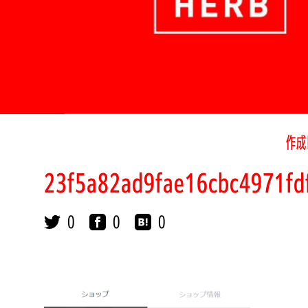
作成
23f5a82ad9fae16cbc4971fd
0
0
0