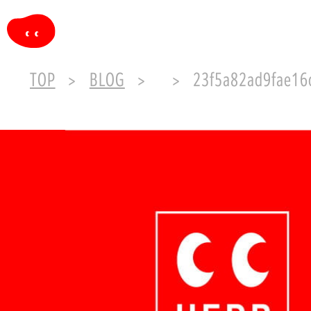
TOP
BLOG
23f5a82ad9fae16cb