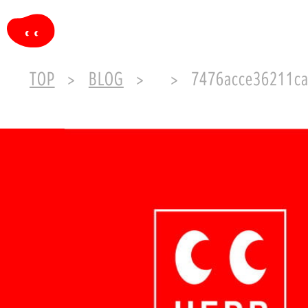
TOP
BLOG
7476acce36211ca39