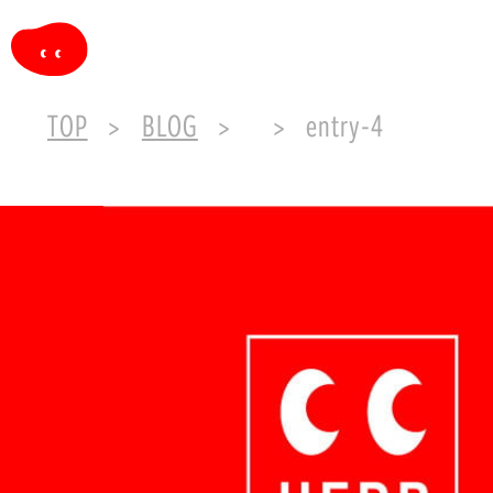
TOP
BLOG
entry-4