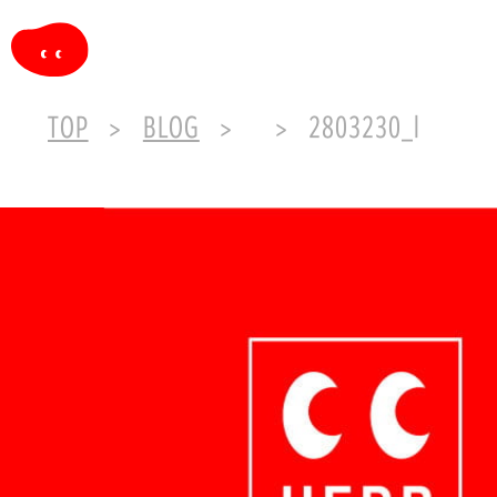
TOP
BLOG
2803230_l