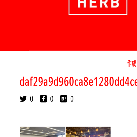
作成
daf29a9d960ca8e1280dd4c
0
0
0