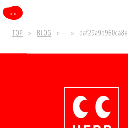
TOP
BLOG
daf29a9d960ca8e12