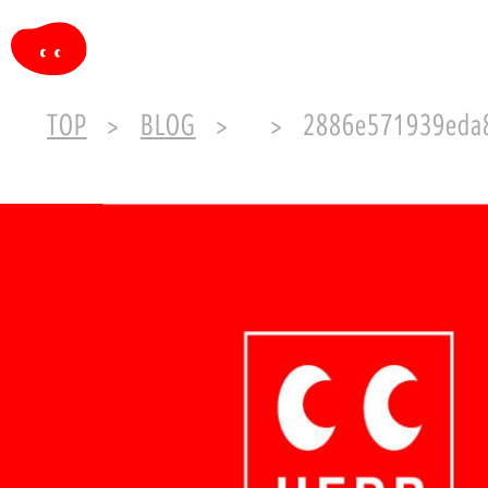
TOP
BLOG
2886e571939eda844