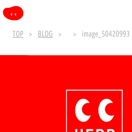
TOP
BLOG
image_50420993