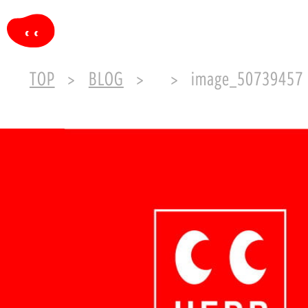
TOP
BLOG
image_50739457