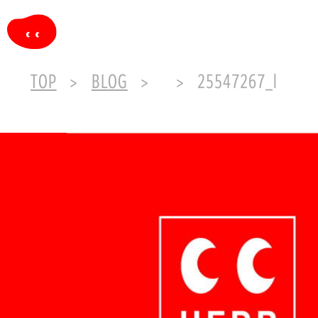
TOP
BLOG
25547267_l