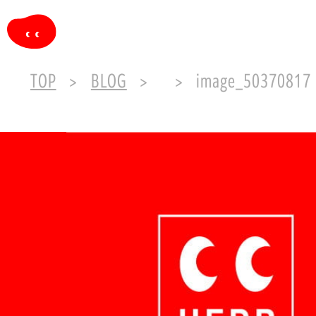
TOP
BLOG
image_50370817