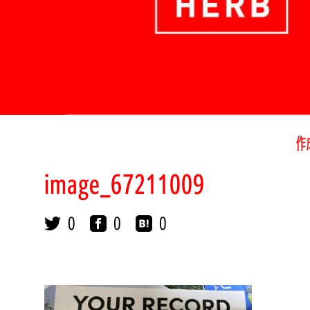
作
image_67211009
0
0
0