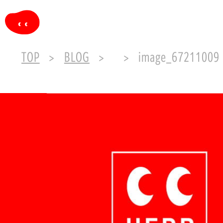
TOP
BLOG
image_67211009