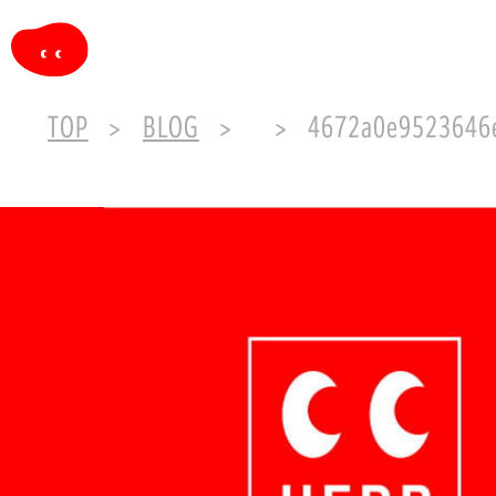
TOP
BLOG
4672a0e9523646e30