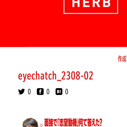
作成
eyechatch_2308-02
0
0
0