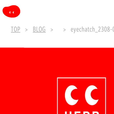
TOP
BLOG
eyechatch_2308-