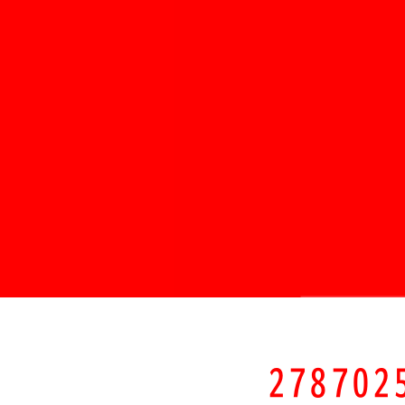
278702