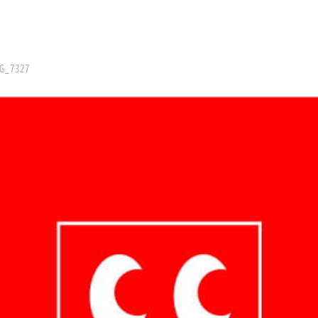
G_7327