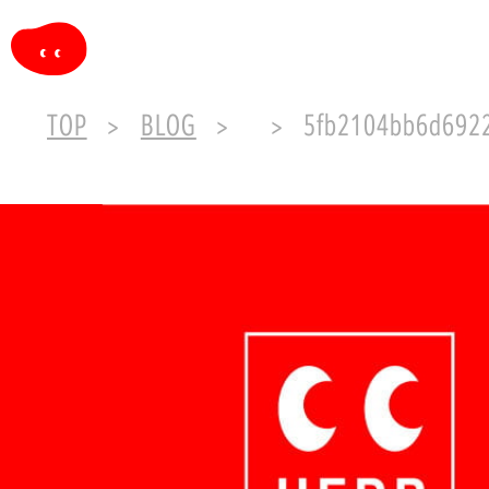
TOP
BLOG
5fb2104bb6d6922e1