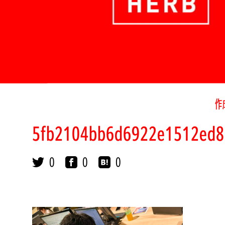
作
5fb2104bb6d6922e1512ed8
0
0
0