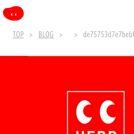
TOP
BLOG
de75753d7e7bebf27f