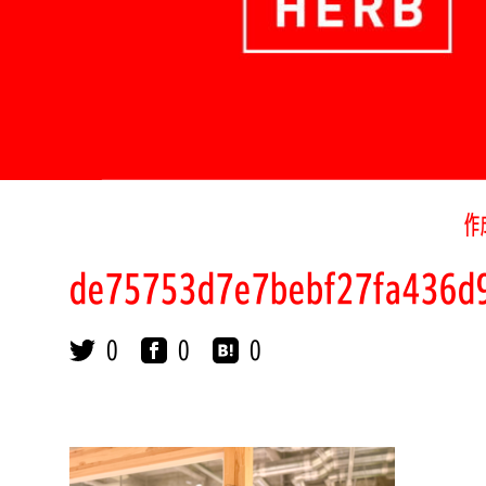
作
de75753d7e7bebf27fa436d
0
0
0