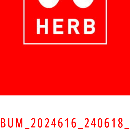
LBUM_2024616_240618