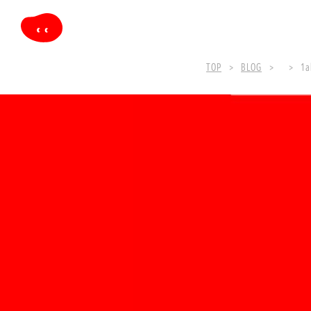
TOP
BLOG
1a