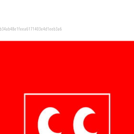
b34ab48e1feea6171403e4d1eeb3a6