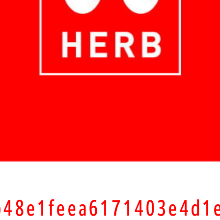
b48e1feea6171403e4d1