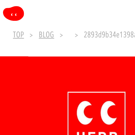
TOP
BLOG
2893d9b34e1398a93