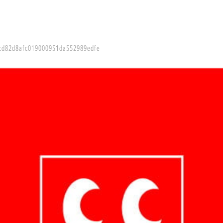
cd82d8afc019000951da552989edfe