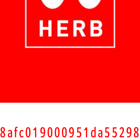
d8afc019000951da55298