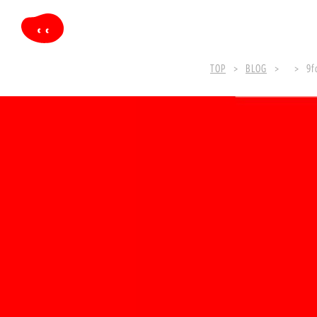
TOP
BLOG
9f