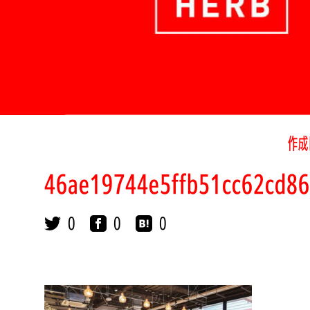
作成
46ae19744e5ffb51cc62cd8
0
0
0