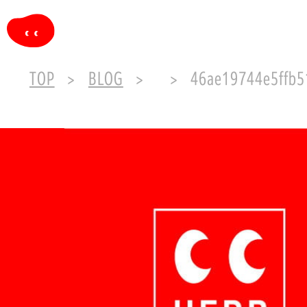
TOP
BLOG
46ae19744e5ffb51c