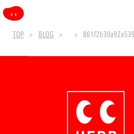
TOP
BLOG
861f2b30a92a539bc