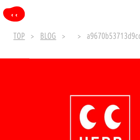
TOP
BLOG
a9670b53713d9cc1e