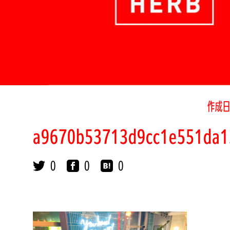
作成日
a9670b53713d9cc1e551da1
0
0
0