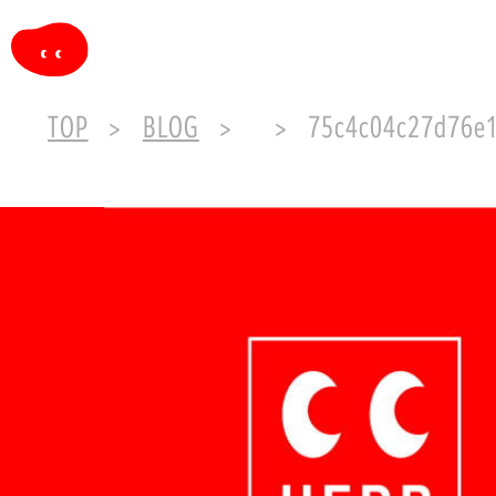
TOP
BLOG
75c4c04c27d76e1fdc