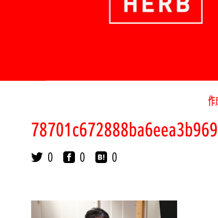
作
78701c672888ba6eea3b969
0
0
0