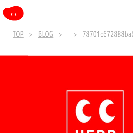
TOP
BLOG
78701c672888ba6ee