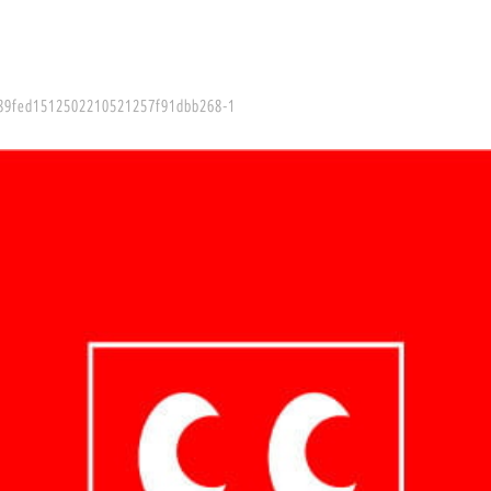
89fed1512502210521257f91dbb268-1