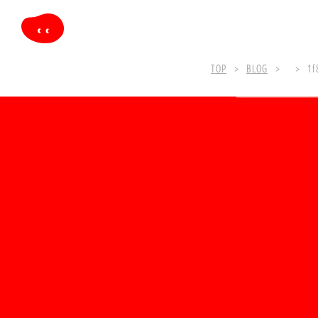
TOP
BLOG
1f