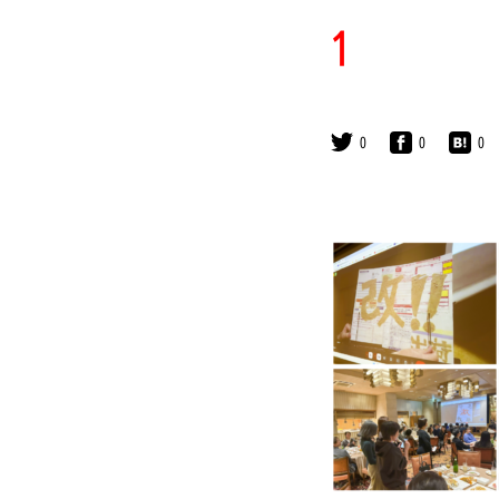
1
0
0
0