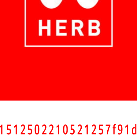
d1512502210521257f91