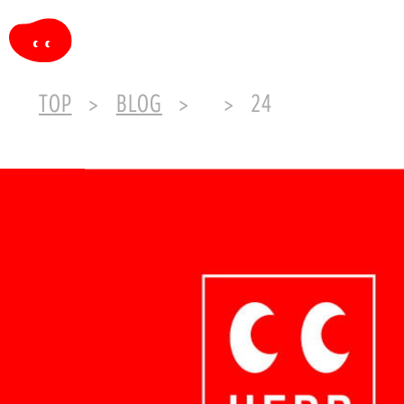
TOP
BLOG
24