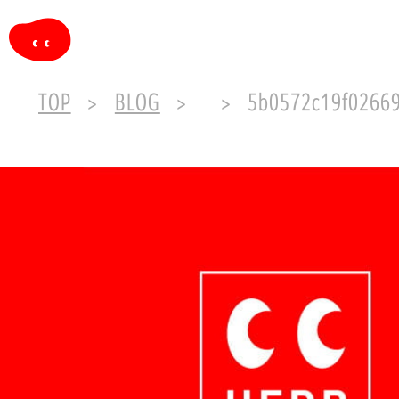
TOP
BLOG
5b0572c19f02669ced