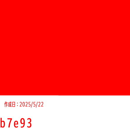
作成日：2025/5/22
6b7e93