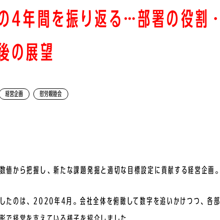
の4年間を振り返る…部署の役割
後の展望
経営企画
慰労親睦会
数値から把握し、新たな課題発掘と適切な目標設定に貢献する経営企画
したのは、2020年4月。会社全体を俯瞰して数字を追いかけつつ、各
形で経営を支えている様子を紹介しました。