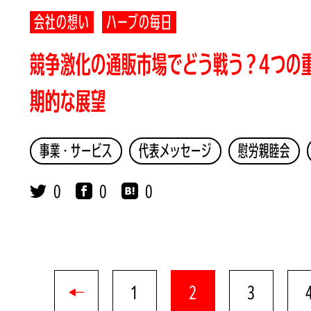
会社の想い
ハーブの毎日
競争激化の通販市場でどう戦う？4つの
期的な展望
事業・サービス
代表メッセージ
慰労親睦会
0
0
0
1
2
3