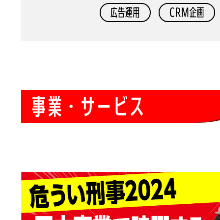
広告運用
CRM企画
事
業
・
サ
ー
ビ
ス