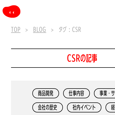
TOP
BLOG
タグ : CSR
CSRの記事
商品開発
仕事内容
事業・サ
会社の歴史
社内イベント
経