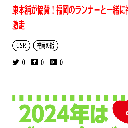
康本舗が協賛！福岡のランナーと一緒に
激走
CSR
福岡の話
0
0
0