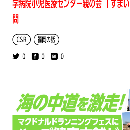
学病院小児医療センター親の会 「すま
問
CSR
福岡の話
0
0
0