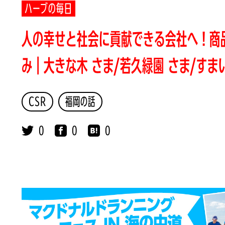
ハーブの毎日
人の幸せと社会に貢献できる会社へ！商
み｜大きな木 さま/若久緑園 さま/すま
CSR
福岡の話
0
0
0