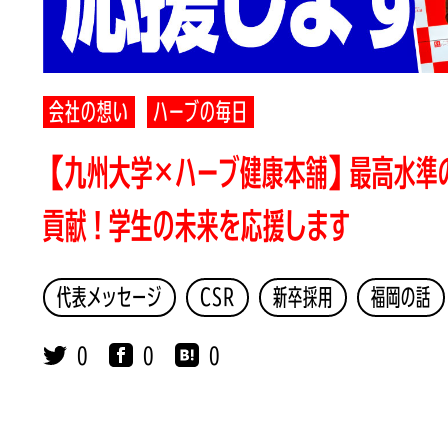
会社の想い
ハーブの毎日
【九州大学×ハーブ健康本舗】最高水準
貢献！学生の未来を応援します
代表メッセージ
CSR
新卒採用
福岡の話
0
0
0