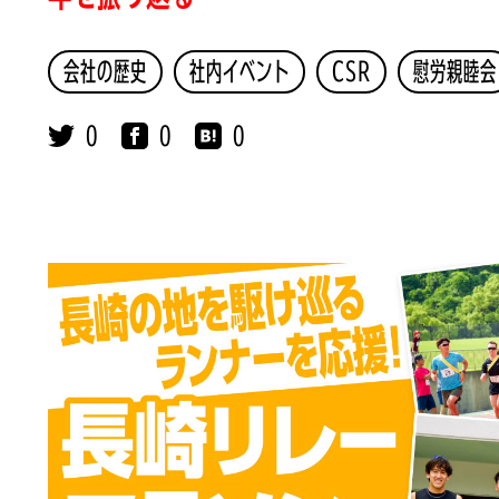
会社の歴史
社内イベント
CSR
慰労親睦会
0
0
0