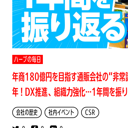
ハーブの毎日
年商180億円を目指す通販会社の“非常識
年！DX推進、組織力強化…1年間を振
会社の歴史
社内イベント
CSR